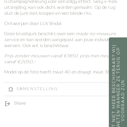
is champagnekleurig voor een edgy effect.
Sexy v-hals
uitsnijding, kan ook dicht worden gemaakt. Op de rug
sluit de jurk met knopen en een blinde rits.
Ontworpen door LUV Bridal.
Deze bruidsjurk beschikt over een
made-to-measure
servic
e en kan worden aangepast aan jouw individuele
wensen. Ook wit is beschikbaar.
J
E
F
A
V
O
R
I
E
T
N
I
E
T
M
E
E
R
B
E
S
C
H
I
K
B
A
A
R
?
W
I
J
L
A
T
E
N
J
E
W
E
T
E
N
W
A
N
N
E
E
R
E
T
E
R
U
G
O
V
O
O
R
R
A
A
D
Z
I
J
N
P
Prijs zonder mouwen vanaf €1850, prijs met mouwen
vanaf €2050,-
Model op de foto heeft maat 40 en draagt maat 38
Z
.
SAMENSTELLING
Share