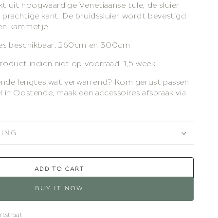
t uit hoogwaardige Venetiaanse tule, de sluier
 prachtige kant. De bruidssluier wordt bevestigd
een kammetje.
gtes beschikbaar: 260cm en 300cm
roduct indien niet op voorraad: 1,5 week
llende lengtes wat verwarrend? Kom gerust passen
l in Oostende, maak een accessoires afspraak via
LING
ADD TO CART
BUY IT NOW
rtstraat