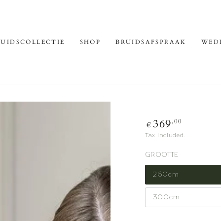
RUIDSCOLLECTIE
SHOP
BRUIDSAFSPRAAK
WED
369
,00
Regular
€
price
Tax included.
GROOTTE
260cm
300cm